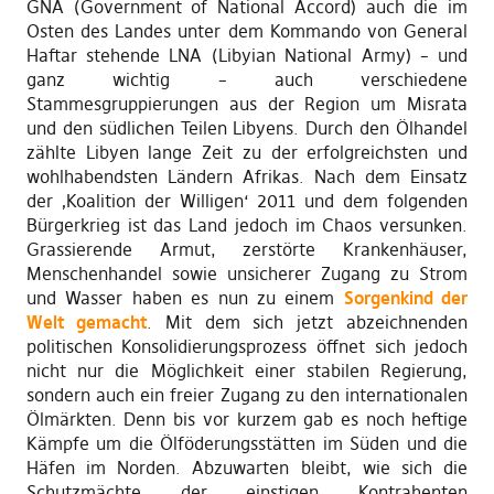
GNA (Government of National Accord) auch die im
Osten des Landes unter dem Kommando von General
Haftar stehende LNA (Libyian National Army) – und
ganz wichtig – auch verschiedene
Stammesgruppierungen aus der Region um Misrata
und den südlichen Teilen Libyens. Durch den Ölhandel
zählte Libyen lange Zeit zu der erfolgreichsten und
wohlhabendsten Ländern Afrikas. Nach dem Einsatz
der ‚Koalition der Willigen‘ 2011 und dem folgenden
Bürgerkrieg ist das Land jedoch im Chaos versunken.
Grassierende Armut, zerstörte Krankenhäuser,
Menschenhandel sowie unsicherer Zugang zu Strom
und Wasser haben es nun zu einem
Sorgenkind der
Welt gemacht
. Mit dem sich jetzt abzeichnenden
politischen Konsolidierungsprozess öffnet sich jedoch
nicht nur die Möglichkeit einer stabilen Regierung,
sondern auch ein freier Zugang zu den internationalen
Ölmärkten. Denn bis vor kurzem gab es noch heftige
Kämpfe um die Ölföderungsstätten im Süden und die
Häfen im Norden. Abzuwarten bleibt, wie sich die
Schutzmächte der einstigen Kontrahenten