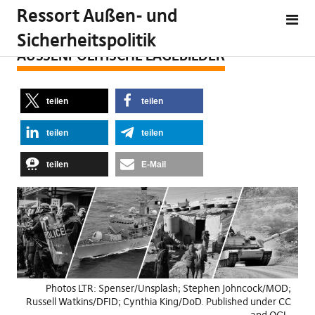
Ressort Außen- und
Sicherheitspolitik
AUSSENPOLITISCHE LAGEBILDER
teilen
teilen
teilen
teilen
teilen
E-Mail
Photos LTR: Spenser/Unsplash; Stephen Johncock/MOD;
Russell Watkins/DFID; Cynthia King/DoD. Published under CC
and OGL.