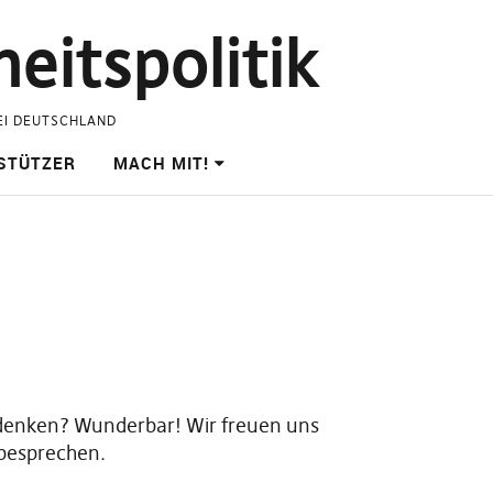
eitspolitik
EI DEUTSCHLAND
STÜTZER
MACH MIT!
t denken? Wunderbar! Wir freuen uns
e besprechen.