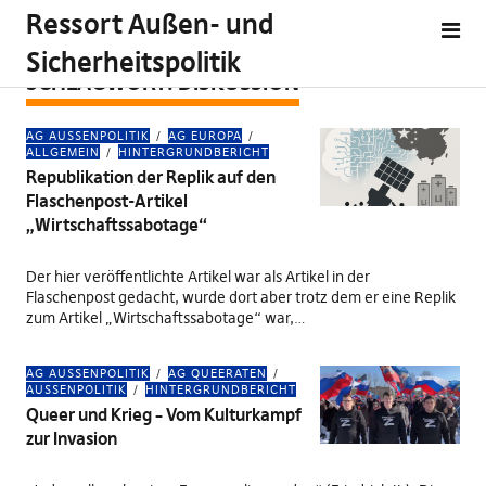
Ressort Außen- und
Sicherheitspolitik
SCHLAGWORT:
DISKUSSION
AG AUSSENPOLITIK
AG EUROPA
ALLGEMEIN
HINTERGRUNDBERICHT
Republikation der Replik auf den
Flaschenpost-Artikel
„Wirtschaftssabotage“
Der hier veröffentlichte Artikel war als Artikel in der
Flaschenpost gedacht, wurde dort aber trotz dem er eine Replik
zum Artikel „Wirtschaftssabotage“ war,…
AG AUSSENPOLITIK
AG QUEERATEN
AUSSENPOLITIK
HINTERGRUNDBERICHT
Queer und Krieg – Vom Kulturkampf
zur Invasion