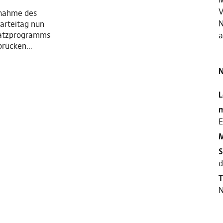
V
nnahme des
N
arteitag nun
satzprogramms
a
rbrücken…
N
L
m
E
M
S
d
T
N