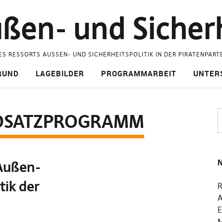
ßen- und Sicherh
ES RESSORTS AUSSEN- UND SICHERHEITSPOLITIK IN DER PIRATENPART
RUND
LAGEBILDER
PROGRAMMARBEIT
UNTER
DSATZPROGRAMM
N
Außen-
tik der
R
A
E
M