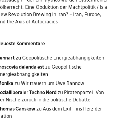
ölkerrecht: Eine Obduktion der Machtpolitik
Is a
ew Revolution Brewing in Iran? – Iran, Europe,
nd the Axis of Autocracies
eueste Kommentare
ennart
zu
Geopolitische Energieabhängigkeiten
oscovia delenda est
zu
Geopolitische
nergieabhängigkeiten
onika
zu
Wir trauern um Uwe Bannow
ozialliberaler Techno Nerd
zu
Piratenpartei: Von
er Nische zurück in die politische Debatte
homas Ganskow
zu
Aus dem Exil – ins Herz der
ation