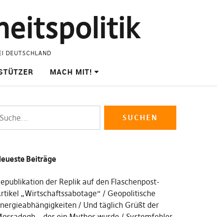
eitspolitik
EI DEUTSCHLAND
STÜTZER
MACH MIT!
eueste Beiträge
epublikation der Replik auf den Flaschenpost-
rtikel „Wirtschaftssabotage“
Geopolitische
nergieabhängigkeiten
Und täglich Grüßt der
ossadegh – der ein Mythos wurde
Systemfehler