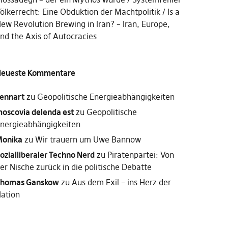
ölkerrecht: Eine Obduktion der Machtpolitik
Is a
ew Revolution Brewing in Iran? – Iran, Europe,
nd the Axis of Autocracies
eueste Kommentare
ennart
zu
Geopolitische Energieabhängigkeiten
oscovia delenda est
zu
Geopolitische
nergieabhängigkeiten
onika
zu
Wir trauern um Uwe Bannow
ozialliberaler Techno Nerd
zu
Piratenpartei: Von
er Nische zurück in die politische Debatte
homas Ganskow
zu
Aus dem Exil – ins Herz der
ation