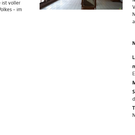
ist voller
V
Volkes – im
N
a
N
L
m
E
M
S
d
T
N