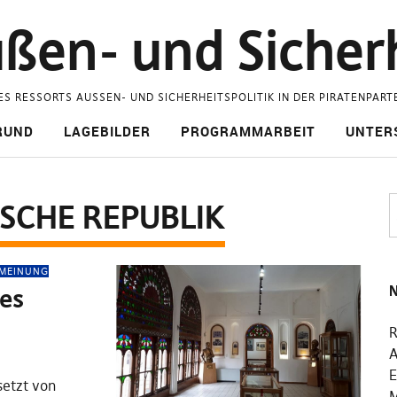
ßen- und Sicherh
ES RESSORTS AUSSEN- UND SICHERHEITSPOLITIK IN DER PIRATENPART
RUND
LAGEBILDER
PROGRAMMARBEIT
UNTER
ISCHE REPUBLIK
MEINUNG
N
des
R
A
E
setzt von
M