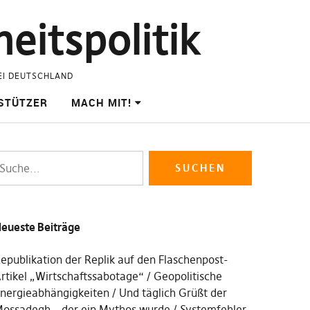
eitspolitik
EI DEUTSCHLAND
STÜTZER
MACH MIT!
eueste Beiträge
epublikation der Replik auf den Flaschenpost-
rtikel „Wirtschaftssabotage“
Geopolitische
nergieabhängigkeiten
Und täglich Grüßt der
ossadegh – der ein Mythos wurde
Systemfehler