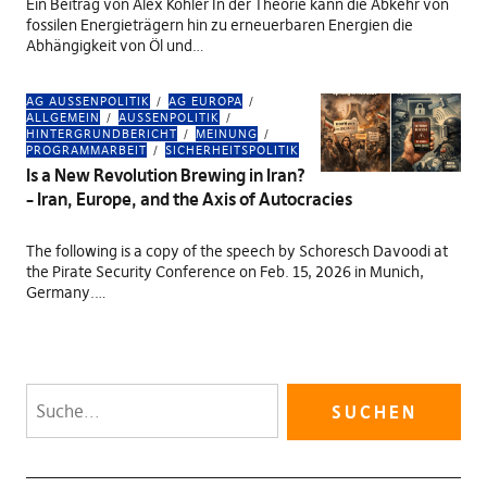
Ein Beitrag von Alex Kohler In der Theorie kann die Abkehr von
fossilen Energieträgern hin zu erneuerbaren Energien die
Abhängigkeit von Öl und…
AG AUSSENPOLITIK
AG EUROPA
ALLGEMEIN
AUSSENPOLITIK
HINTERGRUNDBERICHT
MEINUNG
PROGRAMMARBEIT
SICHERHEITSPOLITIK
Is a New Revolution Brewing in Iran?
– Iran, Europe, and the Axis of Autocracies
The following is a copy of the speech by Schoresch Davoodi at
the Pirate Security Conference on Feb. 15, 2026 in Munich,
Germany.…