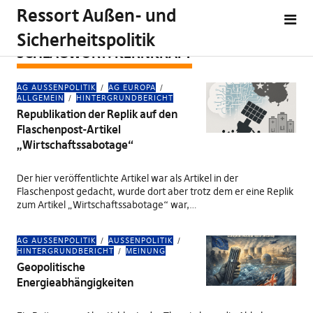
Ressort Außen- und
Sicherheitspolitik
SCHLAGWORT:
KERNKRAFT
AG AUSSENPOLITIK
AG EUROPA
ALLGEMEIN
HINTERGRUNDBERICHT
Republikation der Replik auf den
Flaschenpost-Artikel
„Wirtschaftssabotage“
Der hier veröffentlichte Artikel war als Artikel in der
Flaschenpost gedacht, wurde dort aber trotz dem er eine Replik
zum Artikel „Wirtschaftssabotage“ war,…
AG AUSSENPOLITIK
AUSSENPOLITIK
HINTERGRUNDBERICHT
MEINUNG
Geopolitische
Energieabhängigkeiten