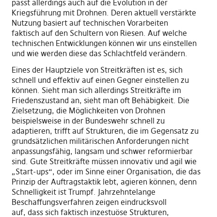
passt allerdings auch auf die
E
volution in der
Kriegsführung mit Drohnen
.
Deren
aktuell verstärkte
Nutzung basiert auf technischen
Vorarbeiten
faktisch
auf
den Schultern von Riesen. Auf welche
technischen Entwicklungen können wir uns einstellen
und wie werden diese das Schlachtfeld verändern.
E
in
es der
Hauptziel
e
von Streitkräften
ist es
, sich
schnell und effektiv auf einen Gegner einstellen zu
können. S
ieht
man sich allerdings Streitk
räfte
im
Friedenszustand
an
,
sieht man oft Behäbigkeit.
Die
Zielsetzung, die Möglichkeiten von Drohnen
beispielsweise in der Bundeswehr schnell zu
adaptieren, trifft auf Strukturen, die im Gegensatz zu
grundsätzlichen militärischen Anforderungen nicht
anpassungsfähig, langsam und schwer reformierbar
sind. Gute Streitkräfte müssen innovativ und agil wie
„Start-ups“
,
oder im Sinne einer Organisation, die das
Prinzip der Auftragstaktik lebt, agieren können, denn
Schnelligkeit ist Trumpf. Jahrzehntelange
Beschaffungsverfahren zeigen eindrucksvoll
auf
,
das
s
sich faktisch inzestuöse Strukturen,