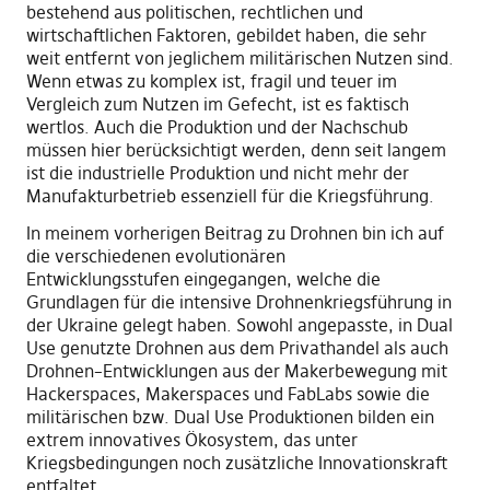
bestehend aus politischen, rechtlichen und
wirtschaftlichen Faktoren
,
gebildet haben, die sehr
weit entfernt von jeglichem militärischen Nutzen sind.
Wenn etwas zu komplex ist, fragil und teuer im
Vergleich zum Nutzen im Gefecht
,
ist es faktisch
wertlos. Auch die Produktion und der Nachschub
müssen hier berücksichtigt werden, denn seit langem
ist die industrielle Produktion und nicht mehr der
Manufakturbetrieb essenziell für die Kriegsführung.
In meinem
vorherigen
Beitrag zu Drohnen bin ich auf
die verschieden
en
evolutionären
Entwicklung
sstufen
eingegangen, welche die
Grundlagen für die intensive Drohnenkriegsführung in
der Ukraine gelegt haben. Sowohl angepasste
,
in Dual
Use genutzte Drohnen aus dem Privathandel
als auch
Drohnen
–
Entwicklungen aus der Makerb
ewegung mit
Hackerspaces, Makerspaces und FabLabs
sowie
die
militärischen bzw
.
Dual Use
Produktionen
bilden ein
extrem innovatives Ökosystem, das unter
Kriegsbedingungen noch zusätzliche Innovationskraft
entfaltet.