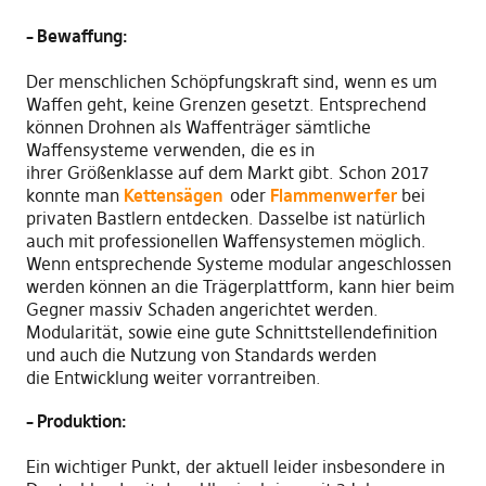
– Bewaffung:
Der menschlichen Schöpfungskraft sind
,
wenn es um
Waffen geht, keine Grenzen gesetzt. Entsprechend
können Drohnen als Waffenträger sämtliche
Waffensysteme verwenden
,
die es in
ihrer
Gr
ößenklasse auf dem
M
arkt gibt. Schon 2017
konnte man
Kettensägen
oder
Flammenwerfer
bei
privaten Bastlern entdecken
.
D
asselbe ist natürlich
auch mit professionellen Waffensystemen möglich.
Wenn entsprechende Systeme modular angeschlossen
werden können an die Trägerplattform, kann hier beim
Gegner massiv Schaden angerichtet werden.
Modularität
,
sowie eine gute Schnittstellendefinition
und auch die Nutzung von Standards werden
die
E
ntwicklung weiter vorrantreiben.
– Produktion:
Ein wichtiger Punkt
,
der aktuell leider insbesondere in