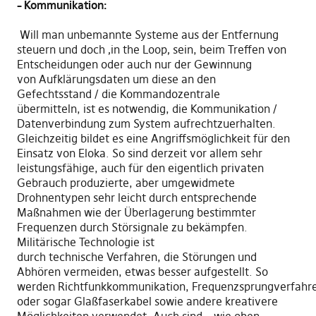
– Kommunikation:
Will man u
n
bemannte Systeme aus der Entfernung
steuern und
doch ‚
in the Loop
‚
sein, beim Treffen von
Entscheidungen
oder auch nur
der Gewinnung
von
Aufklärungsdaten
um
diese an den
Gefechtsstand
/
die
Kom
m
andozentrale
übermitteln
,
ist es notwendig
,
die Kommunikation /
Datenverbin
d
ung zum System aufrechtzuerhalten.
Gleichzeitig bildet es eine Angriffsmöglichkeit für den
Einsatz von Eloka. So sind derzeit vor allem sehr
leistungsfähige
,
auch
für den eigentlich
privat
en
Gebrauch produzierte, aber
umgewidmete
Drohnentypen sehr leicht durch entsprechende
Maßnahmen wie der
Ü
berlagerung bestimmter
Frequenzen durch S
törs
ignale zu bekämpfen.
Militärische
T
echnologie ist
durch
technische
Verfahren
, die S
törungen und
Abhören vermeiden
,
etwas besser aufgestellt.
So
werden
R
ichtfunkkommunikation
,
Frequenzsprungverfahr
oder sogar Glaßfaserkabel
sowie
andere
kreativere