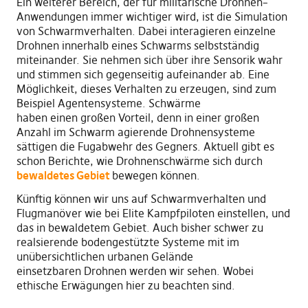
Ein weiterer Bereich, der für militärische Drohnen
–
A
nwe
n
dungen immer wichtiger wird
,
ist die Simulation
von Schwarmverhalten
. D
abei interagieren einzelne
Drohnen innerhalb eines Sch
w
arms selbstständig
miteinander. Sie nehmen
sich
über ihre Sensorik wahr
und stimmen sich gegenseitig aufeinander ab. Eine
Möglichkeit
,
dieses Verhalten zu erzeugen
,
sind zum
Beispiel Agentensysteme. Schwärme
haben
einen
großen Vorteil
, denn
in einer
großen
Anzahl im Schwarm agierende Drohnensysteme
sättigen die Fugabwehr
des Gegners
. Aktuell gibt es
schon
B
erichte
,
wie Drohnenschwärme
sich
durch
bewaldetes Gebiet
bewegen können.
Künftig können wir uns auf Schwarmverhalten und
Flugmanöver wie bei Elite Kampfpiloten einstellen
,
und
das in bewaldetem Gebiet. Auch bisher schwer zu
realsierende bodengestützte Systeme
mit
im
unübersichtlichen urbanen Gelände
einsetzbare
n
Drohnen werden wir sehen. Wobei
ethische Erwägungen hier zu beachten sind.