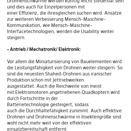
Drohnenschwärme werden künftig leicht steuerbar sein
und dies auch für
E
inzelpersonen mit
einer
E
ffizienz
,
die
i
hresgleichen suchen wird. Ansätze
zur weiteren Verbesserung Mensch
–
Maschine
–
Kommunikation
,
wie Mensch
–
Maschine
–
Interface
t
echnologien
,
werden die Usability weiter
steigern
.
– Antrieb / Mechatronik/ Elektronik
:
Vor allem die Miniaturisierung von Bauelementen wird
die Leistungsfähigkeit von Drohnen weiter steigern. So
sind die neuesten Sha
h
ed
–
Drohnen aus iranischer
Produktion schon mit Jettriebwerken
ausgestattet
.
A
uch die Reichweite von meist
mit
E
lektromotoren angetriebenen Quadkoptern wird
durch Fortschritte in der
Batterietechnologie
gesteigert, sodass
auch
die
Durchhaltefähigkeit
zunimmt
. Auch effektive
Drohnen und Drohnenschwärme in Insektengröße sind
wohl nicht mehr weit von der effektiven
einsatzbereitschaft entfe
rnt.