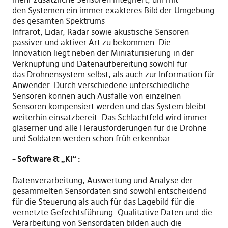
den
Systemen ein immer exakteres Bild der Umgebung
des gesamten Spektrums
Infrarot
,
Lidar
,
Radar
sowie
akustische
S
ensoren
passiver und aktiver
A
rt
zu bekommen
. Die
Innovation
liegt
neben der Miniaturisierung in der
Verknüpfung und Datenaufbereitung
sowohl für
das
Drohnensystem selbst
, als auch zur Information für
Anwender
. Durch verschiedene unterschiedliche
Sensoren können auch Ausfälle von einzelnen
Sensoren kompensiert werden und das System bleibt
weiterhin einsatzbereit. Das Schlachtfeld wird immer
gläserner und alle Herausforderungen für die Drohne
und Soldaten werden
schon früh er
kennbar.
– Software & „KI“ :
Datenverarbeitung
,
Auswertung
und
Analyse
der
gesammelten Sensordaten
sind sowohl entscheidend
für
die Steuerung
als auch für
das
Lagebild für die
vernetzte Gefechtsführung
. Qualitative Daten und die
Verarbeitung von Sensordaten bilden auch die