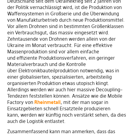
Deutschland seit dem Ukrainekrieg seit 2 Jahren von
der Politik vernachl
ä
ssigt wird
,
ist die Produktion von
Waffensystemen in Großserie und die Überwindung
von Manufakturbetrieb durch neue Produktionsmittel.
Vor allem Drohnen sind in bestimmten Größenklassen
ein Verbrauchsgut
,
das massiv eingesetzt wird.
Zehntausende von Drohnen werden allein von der
Ukraine im Monat verbraucht. Für eine effektive
Massenproduktion sind vor allem einfache
und
effiziente Produktionsverfahren
,
ein geringer
Materialverbrauch und die
K
ontrolle
über
E
lektronikbauteilproduktion notwendig
,
was in
einer globalisierten
,
spezialisierten
,
arbeitsteilig
organisierten
P
roduktion etwas utopisch klingt.
Allerdings werden wir auch hier massive
D
eco
u
pling
–
T
endezen feststellen können. Ansätze wie die Mobil
e
Fa
ctory von
Rheinmetall
,
mit der man sogar in
Einsatzgebieten schnell
E
rsatzteile produzieren
kann
,
werden wir künftig noch verstärkt sehen
,
da dies
auch die Logistik entlastet.
Zusammenfassend kann man anmerken
,
da
s
s das