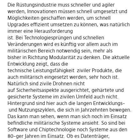
Die Rüstungsindustrie muss schneller und agiler
werden,
I
nnovationen müssen schnell umgesetzt und
Möglichkeiten geschaffen werden
,
um schnell
Upgra
d
es effizient umsetzen zu können, was natürlich
immer eine Herausforderung
ist.
Bei
T
echnologiesprüngen und schnellen
Veränderungen
w
ird es künftig vor allem auch im
militärischen Bereich notwendig sein, mehr
als
bisher
in Richtung Modularität zu denken. Die aktuelle
Entwicklung zeigt
,
das
s
die
technische
L
eistungsfähigkeit
ziviler Produkte
,
die
auch militärisch eingesetzt werden
,
sehr hoch ist.
Natürlich sind zivile Drohnen nicht
auf
Sicherheitsaspekt
e ausgerichtet,
gehärtete und
gesicherte Systeme
im zivilen Umfeld auch nicht
.
Hintergrund sind hier auch die langen Entwicklungs
–
und Nutzungszyklen
,
die sich in Jahrzehnten bewegen.
Das kann man sehen
,
wenn man sich noch im Einsatz
befindliche militärische Systeme
a
nsieht
. S
o
sind
bei
Software
und
Chiptechnologie noch Systeme aus den
80
–
ger Jahren im
E
insatz. Ob es Datenträger,