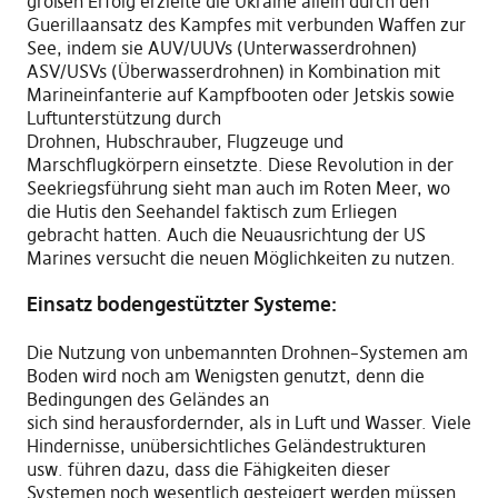
großen Erfolg erzielte die Ukraine allein durch den
Guerilla
a
nsatz des Kampfes mit verbunden Waffen zur
See
, indem sie
AUV/UUVs (Unterwasserdrohnen)
ASV/USVs (Überwasserdrohnen) in Kombination mit
Marineinfanterie auf Kampfbooten oder Jetskis sowie
Luftunter
s
tützung durch
Drohnen
,
Hubschrauber
,
Flugzeuge und
Marschflugkörpern
einsetzte
.
Diese Revolution in der
Seekriegsführung sieht man auch im Roten Meer, wo
die Hutis den Seehandel faktisch zum Erliegen
gebracht ha
tt
en. Auch die Neuausrichtung der US
Marines versucht die neuen Möglichkeiten zu nutzen.
Einsatz bodengestützter Systeme:
Die Nutzung von unbemannten Drohnen
–
Systemen am
Boden wird noch am
W
enigsten genutzt
, denn die
Bedingungen d
e
s Gelände
s
an
sich
sind
herausfordernder
,
als
in
Luft und Wasser. Viele
Hindernisse, unübersichtliches Geländestrukturen
usw
.
führen dazu, da
s
s die Fähigkeiten dieser
Systemen noch wesentlich gesteigert werden müssen.