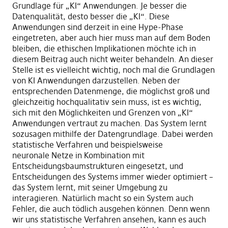
Grundlage für „KI“ Anwendungen. Je besser die
Datenqualität, desto besser die „KI“. Diese
Anwendungen sind derzeit in eine
Hype
-P
hase
eingetreten, aber auch hier muss man auf dem Boden
bleiben, die ethischen Implikationen möchte ich in
diesem Beitrag auch nicht weiter behandeln. An dieser
Stelle ist es vielleicht wichtig, noch mal die Grundlagen
von KI Anwendungen darzustellen. Neben der
entsprechenden Datenmenge, die möglichst groß und
gleichzeitig hochqualitativ sein muss, ist es wichtig,
sich mit den Möglichkeiten und Grenzen von „KI“
Anwendung
en
vertraut zu machen. Das System lernt
sozusagen mithilfe der Dat
engrundlage
. Dabei werden
statistische Verfahren und beispielsweise
neuronale
Netze in Kombination mit
Entscheidungsbaumstrukturen
eingesetzt,
und
Entscheidungen d
es
System
s immer wieder optimiert –
das System
lernt
,
mit seiner Umgebung zu
interagieren. Natürlich macht so ein System auch
Fehler, die auch tödlich ausgehen können. Denn wenn
wir uns statistische Verfahren ansehen, kann es auch