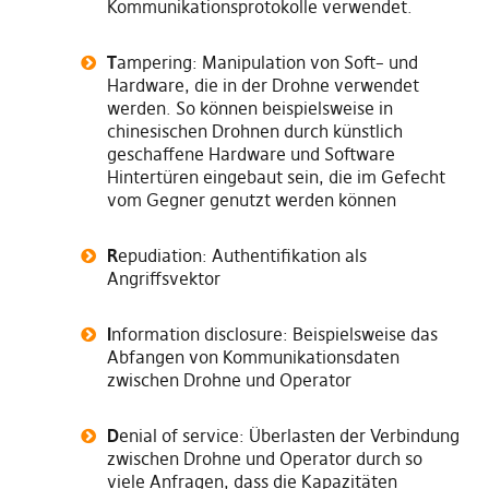
K
ommunikationsprotokolle verwendet.
T
ampering:
M
anipulation von Soft
–
und
Hardware
,
die in der Drohne verwendet
werden
. So können b
eispielsweise in
chinesischen Drohnen durch künstlich
geschaffene Hardware und Software
Hintertüren
eingebaut sein,
die im Gefecht
vom Gegner genutzt werden kö
nnen
R
epudiation: Aut
h
entifikation als
Angriffsvektor
I
nformation disclosure: Beispielsweise das
Abfangen von Kommunikationsdaten
zwischen Drohne und Operator
D
enial of service: Überlasten der Verbindung
zwischen Drohne und Operator durch so
viele Anfragen
, dass
die
K
apazitäten