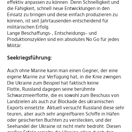
effektiv
anpassen
zu können. Denn Schnelligkeit und
die Fähigkeit
,
schnell neue Entwicklungen in den
Einsatz zu bringen
und
diese einfach
p
roduzieren zu
können
,
ist seit Jahrtausenden entscheidend für
militärischen Erfolg.
Lange
B
eschaffungs
-,
E
ntscheidungs
–
und
Produktionszykl
e
n sind ein absolutes No Go für jedes
Militär.
Seekriegsführung:
Auch ohne Marine kann man einen Gegner
, der eine
eigene
Marine
zur Verfügung hat,
in die Knie zwingen.
Die Ukraine
zum Beispiel
hat faktisch keine
Flotte
,
Russland dagegen seine berühmte
Schwarzmeerflotte, die
e
s sowohl zum Beschuss von
Landzielen
a
ls
auch zur Blockade des ukrainischen
Exports einsetzt
e
. Aktuell versucht Russland diese sehr
teuren
,
aber auch sehr angreifbaren Schiffe in Häfen
oder gesicherten Buchten zu verstecken,
und
der
Seehandel der Ukraine ist nicht mehr bedroht. Diesen