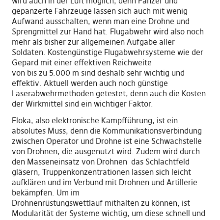
wird auch in der Luft möglich
,
denn Panzer und
gepanzerte Fahrzeuge lassen sich auch mit wenig
Aufwand ausschalten, wenn man eine Drohne und
Sprengmittel zur Hand hat. Flugabwehr wird
also noch
mehr als bisher
zur allgemeine
n
Aufgabe aller
Soldaten. Kostengünstige Flugabwehrsysteme wie der
Gepard mit einer effektiven Reichweite
von
bis
zu
5
.
000 m sind
deshalb
sehr wichtig und
effektiv.
Aktuell werden auch noch günstige
Laserabwehrmethoden getestet, denn auch die Kosten
der Wirkmittel sind ein wichtiger Faktor.
Eloka
,
also elektronische Kampfführung
,
ist ein
absolutes
M
uss
, denn die
Kommunikationsverbindung
zwischen Operator und Drohne ist eine Schwachstelle
von Drohnen, die ausgenutzt wird.
Zudem wird durch
den Masseneinsatz von Drohnen
das
Schlachtfeld
gläsern, Truppenkonzentrationen lassen sich leicht
aufklären und im Verbund mit Drohnen und Artillerie
bekämpfen. Um
im
Drohnenrüstungswettlauf
mithalten zu können
,
ist
Modularität
der Systeme
wichtig
,
um
diese
schnell und