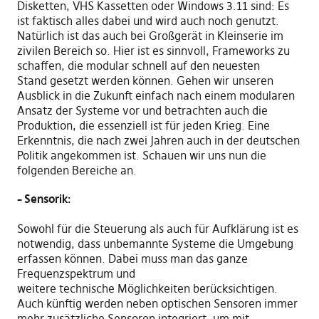
Disketten, VHS Kas
s
etten oder Windows 3.11 sind
:
E
s
ist faktisch alles dabei und wird auch noch genutzt
.
N
atürlich ist das auch bei Großgerät in
K
leinserie im
zivilen Bereich so. Hier ist es sinnvoll
,
Frameworks zu
schaffen
,
die modular schnell auf den neuesten
Stand
g
esetzt werden können. Gehen wir unseren
Ausblick in die Zukunft einfach nach einem modularen
Ansatz der Systeme vor und betrachten auch die
Produktion
,
die essen
z
iell ist für jeden Krieg
. E
ine
Erkenntnis
,
die nach zwei Jahren auch in der deutschen
Politik angekommen ist. Schauen wir uns nun die
folgenden Bereiche an.
– Sensorik:
Sowohl für die Steuerung
als auch für Aufklärung ist es
notwendig
,
da
s
s unbemannte Systeme die Umgebung
erfassen können
. D
abei muss man das ganze
Frequenzspekt
r
um und
weitere
technische
Möglichkeiten berücksichtigen.
Auch künftig werden neben optischen Sensoren immer
mehr zusätzliche Sensoren integriert
,
um
mit