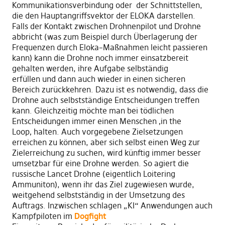
Kommunikationsverbindung oder
der
Schnittstellen,
die den Hauptangriffsvektor der ELOKA darstellen.
Falls der Kontakt zwischen Drohnenpilot und Drohne
abbricht (was
zum Beispiel
durch Überlagerung der
Frequenzen durch Eloka
–
Maßnahmen leicht passieren
kann)
kann die Drohne
noch immer einsatzbereit
gehalten w
e
rd
en,
ihre Aufgabe selbständig
erfüllen
und dann auch wieder in einen sicheren
Bereich zurückkehren. Dazu ist es notwendig
,
da
s
s die
Drohne auch selbstständige
E
ntscheidungen treffen
kann
. G
leichzeitig möchte man bei tödlichen
Entscheidungen immer einen Menschen
‚
in the
Loop
‚
halten. Auch vorgegebene Zielsetzungen
erreichen zu können, aber sich selbst einen Weg zur
Zielerreichung zu suchen, wird künftig immer besser
umsetzbar für eine Drohne werden. So agiert die
russis
che Lan
c
et Drohne (eigentlich Loitering
Ammuniton)
,
wenn ihr das Ziel zugewiesen wurde,
weitgehend selbstständig in der Umsetzung des
Auftrags. Inzwischen schlagen „KI“
A
nwendungen
auch
Kampfpiloten im
Dogfight