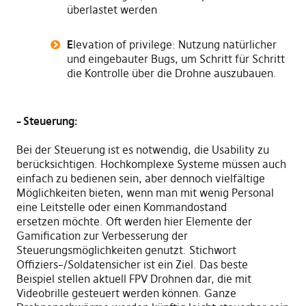
überlastet werden
E
levation of privilege: Nutzung natürlicher
und eingebauter Bugs
,
um
S
chritt für
S
chritt
die
Kontrolle über
die
Drohne auszubauen.
– Steuerung:
Bei der Steuerung ist es notwendig
,
die Usability zu
berücksichtigen
. H
ochkomplexe Systeme müssen auch
einfach zu bedienen
sein,
aber dennoch vielfältige
Möglichkeiten bieten, wenn man mit wenig
P
ersonal
eine Leitstelle oder einen Kommandostand
ersetzen
möchte. O
ft werden hier Elemente der
Gamification zur Verbesserung der
Steuerungsmöglichkeiten genutzt. Stichwort
Offiziers
–
/Soldatensicher ist ein Ziel. Das
b
este
Beispiel
stellen
aktuell FPV Drohnen
dar,
die mit
Videobrille gesteuert werden können. Ganze