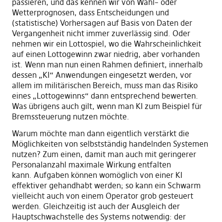
passieren
,
und
das
kennen wir von Wahl
–
oder
Wetterprognosen, da
s
s
Entscheidungen und
(statistische) Vorhersagen auf Basis von Daten der
Vergangenheit
nicht immer zuverlässig sind. Oder
nehmen wir ein Lottospiel, wo die Wahrscheinlichkeit
auf einen Lottogewinn zwar niedrig, aber vorhanden
ist. Wenn man nun einen Rahmen definiert, innerhalb
dessen „KI“ Anwendungen eingesetzt werden, vor
allem im militärischen Bereich, muss man das Risiko
eines „Lottogewinns“ dann entsprechend bewerten
.
W
as übrigens auch gilt, wenn man KI
zum Beispiel
für
Bremssteuerung nutzen möchte
.
Warum möchte man dann eigentlich verstärkt die
Möglichkeiten von selbstständig handelnden Systemen
nutzen? Zum
e
inen
,
damit man auch mit geringerer
Personalanzahl maximale Wirkung entfalten
kann
.
Aufgaben können
womöglich
von einer KI
effektiver gehandhabt werden
;
so kann ein Schwarm
vielleicht auch von einem Operator grob gesteuert
werden. Gleichzeitig ist auch der Ausgleich der
Hauptschwachstelle des Systems notwendig
:
der