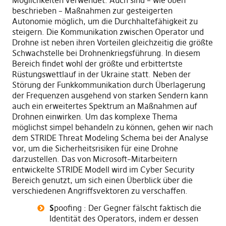
Möglichkeiten
verwendet
. A
uch
sind
–
wie oben
beschrieben
–
Maßnahmen zur gesteigerten
Autonomie möglich
,
um die Durchhaltefähigkeit zu
steigern.
Die Kommunikation zwischen Operator und
Drohne ist neben ihren Vorteilen gleichzeitig die größte
Schwachstelle bei Drohnenkriegsführung. In diesem
Bereich findet wohl der größte und erbitter
t
ste
Rüstungswettlauf in der Ukraine statt. Neben der
Störung der Funkkommunikation durch Überlagerung
der Frequenzen
ausgehend von
st
a
rke
n
Sender
n
kann
auch ein erweitertes Spektrum an Maßnahmen auf
Drohnen einwirken. Um das komplexe Thema
möglichst simpel behandeln zu können
,
gehen wir nach
dem STRIDE Threat Modeling Schema bei der Analyse
vor
,
um die Sicherheitsrisiken für eine Drohne
darzustellen. Das von Microsoft
–
Mitarbeitern
entwickelte STRIDE Modell wird im Cyber Security
Bereich genutzt
,
um sich einen Überblick über die
verschiedenen Angriffsvektoren zu verschaffen.
S
poofing : Der Gegner fälscht faktisch die
Identität des Operators
,
indem er d
essen