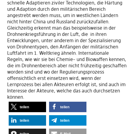
schnelle
A
daptieren ziviler
T
echnologien
, die Härtung
und
A
daption durch den militärischen Bereich
an
ge
streb
t
werden muss
, um
in westlichen Ländern
nicht hinter China
und Russland
zurück
zu
f
a
ll
en
.
Gleichzeitig erkennt man das beispielsweise in der
Drohnenkriegsführung in der Luft, die
in ihren
E
ntwicklungen
, unter anderem
in der Spezialisierung
von
D
rohnentypen
,
den Anfängen der militärischen
Luftfahrt im 1. Weltkrieg ähneln. Internationale
Regeln
,
wie
wir sie
bei Chemie
–
und Biowaffen
kennen,
die
i
m Drohnenbereich aber
nicht frühzeitig geschaffen
worden sind
und
wo
der Regulierungsprozess
offensichtlich erst einsetzen wird
,
wenn der
Lernprozess bei allen Akteuren erfolgt ist
, sind
auch im
Interesse der Akteure
, welche
das
auch durchsetzen
können.
teilen
teilen
teilen
teilen