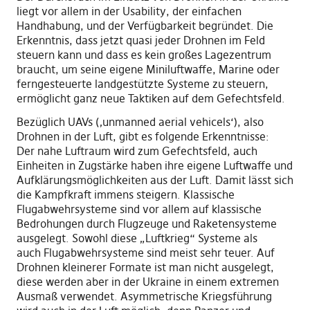
liegt vor allem in der Usability
,
der einfachen
Handhabung
,
und der Verfügbarkeit begründet. Die
Erkenntnis, dass jetzt
quasi
jeder Drohnen im Feld
steuern kann
und dass es kein großes Lagezentrum
braucht, um seine eigene Miniluftwaffe, Marine oder
ferngesteuerte landgestützte Systeme zu
steuern
,
ermöglicht ganz neue Taktiken auf dem Gefechtsfeld.
Bezüglich UAVs
(‚unmanned aerial vehicels‘),
also
Drohnen in der Luft
,
gibt es folgende Erkenntnisse:
Der
n
ahe Luftraum wird zum Gefechtsfeld, auch
Einheiten in Zugstärke haben ihre eigene Luftwaffe und
Aufklärungsmöglichkeiten aus der Luft
.
D
amit lässt sich
die Kampfkraft immens steigern. Klassische
Flugabwehrsysteme sind vor allem auf klassische
Bedrohungen durch Flugzeuge und Raketensysteme
ausgelegt
.
Sowohl diese „Luftkrieg“ Systeme
als
auch
Flugabwehr
s
ysteme
sind
meist
sehr teuer. Auf
Drohnen kleinerer Formate ist man
nicht
ausgelegt,
diese werden
aber in der Ukraine
in einem extremen
Ausmaß verwendet. Asym
m
etrische Kriegsführung