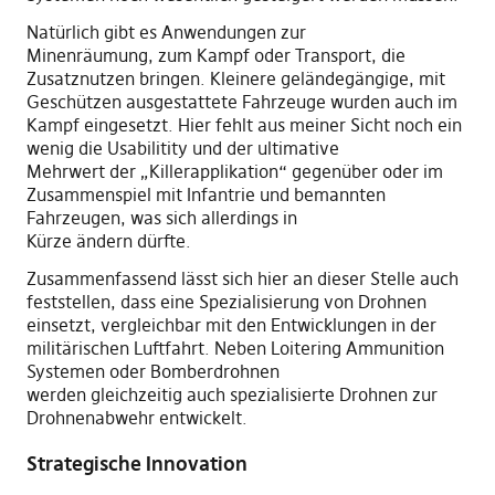
Natürlich
gibt
es
Anwendungen zur
Minenräumung
,
zum Kampf
oder Transport, die
Zusatznu
tzen
bringen
. Kleinere geländegängige
,
mit
Geschützen ausgestattete Fahrzeuge wurden auch im
Kampf eingesetzt. Hier fehlt aus meiner Sicht noch ein
wenig die Usabiliti
t
y und der ultimative
Mehrwert
der
„Killerapplikation“ gegenüber oder im
Zusammenspiel mit Infantrie und bemannten
Fahrzeugen
,
was sich allerdings
in
Kürze
ändern
dürfte
.
Zusammenfassend lässt sich hier an dieser Stelle auch
feststellen, dass eine Spezialisierung von Drohnen
einsetzt
,
vergleichbar mit den Entwicklungen in der
militärischen Luftfahrt. Neben Loit
e
ring Ammunition
Systemen oder Bomberdrohnen
werden
gleichzeitig
auch spezialisierte Drohnen zur
Drohnenabwehr entwickelt.
Strategische Innovation