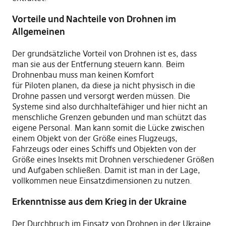
Vorteile und Nachteile von Drohnen im
Allgemeinen
Der grundsätzliche Vorteil von Drohnen ist es, dass
man sie aus der Entfernung steuern kann
.
B
eim
Drohnenbau muss man
keinen Komfort
für
Piloten
planen
,
da
d
iese
ja nicht physisch
in
die
Drohne passen und versorgt werden m
ü
ss
en
. Die
Systeme sind also durchhaltefähiger und hier nicht an
menschliche Grenzen gebunden
u
nd man schützt das
eigene Personal. Man kann somit die Lücke zwischen
einem Objekt von der Größe eines Flugzeugs,
Fahrzeugs oder eines Schiffs und Objekten von der
Größe eines Insekts mit Drohnen verschiedener Größen
und Aufgaben schließen. Damit ist man in der Lage,
vollkommen neue Einsatzdimensionen zu nutzen.
Erkenntnisse aus dem
Krieg in der
Ukrain
e
Der Durchbruch im Einsatz von Drohnen in der Ukraine