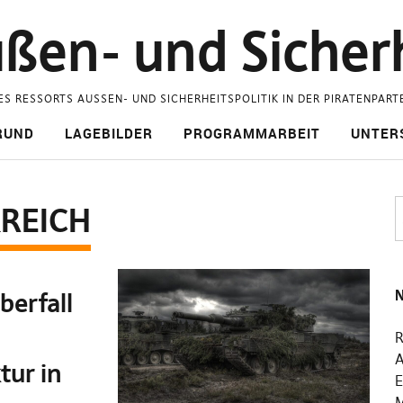
ßen- und Sicherh
ES RESSORTS AUSSEN- UND SICHERHEITSPOLITIK IN DER PIRATENPART
RUND
LAGEBILDER
PROGRAMMARBEIT
UNTER
REICH
N
berfall
R
A
tur in
E
M