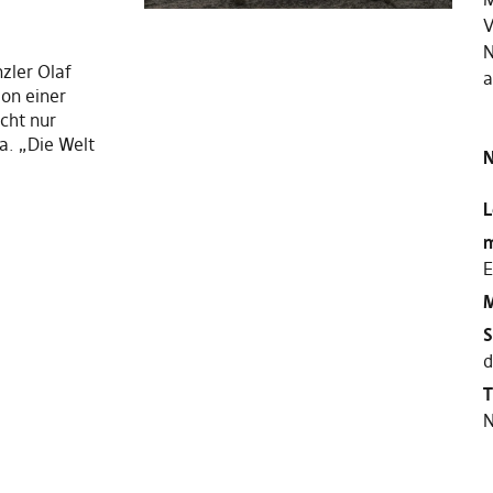
V
N
zler Olaf
a
on einer
cht nur
a. „Die Welt
N
L
m
E
M
S
d
T
N