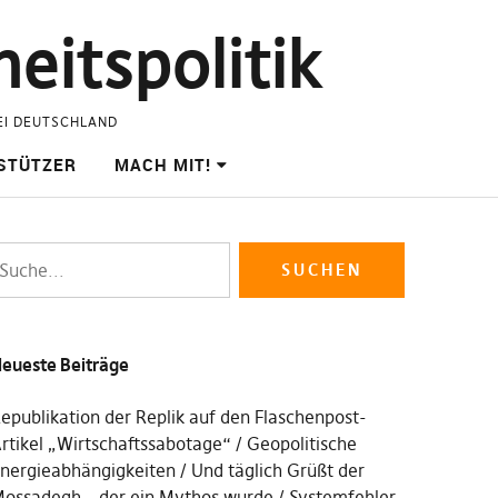
eitspolitik
EI DEUTSCHLAND
STÜTZER
MACH MIT!
eueste Beiträge
epublikation der Replik auf den Flaschenpost-
rtikel „Wirtschaftssabotage“
Geopolitische
nergieabhängigkeiten
Und täglich Grüßt der
ossadegh – der ein Mythos wurde
Systemfehler