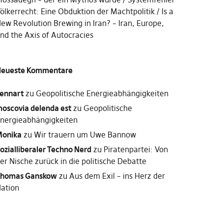
ölkerrecht: Eine Obduktion der Machtpolitik
Is a
ew Revolution Brewing in Iran? – Iran, Europe,
nd the Axis of Autocracies
eueste Kommentare
ennart
zu
Geopolitische Energieabhängigkeiten
oscovia delenda est
zu
Geopolitische
nergieabhängigkeiten
onika
zu
Wir trauern um Uwe Bannow
ozialliberaler Techno Nerd
zu
Piratenpartei: Von
er Nische zurück in die politische Debatte
homas Ganskow
zu
Aus dem Exil – ins Herz der
ation