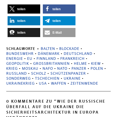
teilen
teilen
teilen
teilen
teilen
E-Mail
SCHLAGWORTE
BALTEN
•
BLOCKADE
•
BUNDESWEHR
•
DÄNEMARK
•
DEUTSCHLAND
•
ENERGIE
•
EU
•
FINNLAND
•
FRANKREICH
•
GEOPOLITIK
•
GROSSBRITANNIEN
•
HELME
•
KIEW
•
KRIEG
•
MOSKAU
•
NAFO
•
NATO
•
PANZER
•
POLEN
•
RUSSLAND
•
SCHOLZ
•
SCHÜTZENPANZER
•
SONDERWEG
•
TSCHECHIEN
•
UKRAINE
•
UKRAINEKRIEG
•
USA
•
WAFFEN
•
ZEITENWENDE
0 KOMMENTARE ZU “
WIE DER RUSSISCHE
ÜBERFALL AUF DIE UKRAINE DIE
SICHERHEITSARCHITEKTUR IN EUROPA