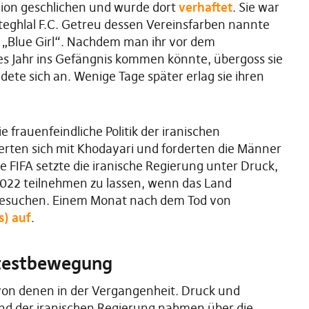
tadion geschlichen und wurde dort
verhaftet
. Sie war
teghlal F.C. Getreu dessen Vereinsfarben nannte
 „Blue Girl“. Nachdem man ihr vor dem
lbes Jahr ins Gefängnis kommen könnte, übergoss sie
ndete sich an. Wenige Tage später erlag sie ihren
e frauenfeindliche Politik der iranischen
ierten sich mit Khodayari und forderten die Männer
e FIFA setzte die iranische Regierung unter Druck,
2022 teilnehmen zu lassen, wenn das Land
u besuchen. Einem Monat nach dem Tod von
s) auf
.
otestbewegung
 von denen in der Vergangenheit. Druck und
und der iranischen Regierung nahmen über die