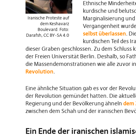
Ethnische Minderheite
kurdische und beluts
Marginalisierung und d
Iranische Proteste auf
dem Keshavarz
Vergangenheit wurden
Boulevard. Foto:
selbst überlassen
. D
Darafsh,
CC BY-SA 4.0
kurdischen Teil des Ir
dieser Graben geschlossen. Zu dem Schluss 
der Freien Universität Berlin. Deshalb, so Fa
die Massendemonstrationen wie alle zuvor i
Revolution
.
Eine ähnliche Situation gab es vor der Revol
der Revolution gemündet hatten. Die aktuel
Regierung und der Bevölkerung ähneln
dem 
zwischen dem Schah und der iranischen Bev
Ein Ende der iranischen islami