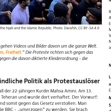
N
R
A
E
 the hijab and the Islamic Republic. Photo: Darafsh, CC BY-SA 4.0
M
V
N
 gehen Videos und Bilder davon um die ganze Welt.
a
n, Freiheit.
“ Die Proteste richten sich gegen das
egen die davon diktierte Kleiderordnung – die
N
L
ndliche Politik als Protestauslöser
m
E
all der 22-jährigen Kurdin Mahsa Amini. Am 13.
 Teheran und wurde dort verhaftet. Der Vorwurf:
M
n und somit gegen das Gesetz verstoßen. Man
S
o die BBC – „umerzogen“ zu werden. Sie brach