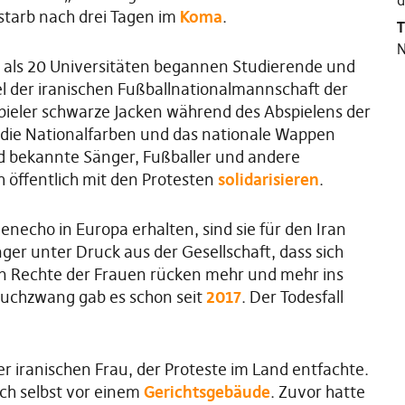
d
tarb nach drei Tagen im
Koma
.
T
N
r als 20 Universitäten begannen Studierende und
el der iranischen Fußballnationalmannschaft der
ieler schwarze Jacken während des Abspielens der
die Nationalfarben und das nationale Wappen
nd bekannte Sänger, Fußballer und andere
h öffentlich mit den Protesten
solidarisieren
.
enecho in Europa erhalten, sind sie für den Iran
ger unter Druck aus der Gesellschaft, dass sich
en Rechte der Frauen rücken mehr und mehr ins
tuchzwang gab es schon seit
2017
. Der Todesfall
er iranischen Frau, der Proteste im Land entfachte.
ich selbst vor einem
Gerichtsgebäude
. Zuvor hatte