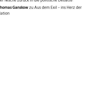
er Nische zurück in die politische Debatte
homas Ganskow
zu
Aus dem Exil – ins Herz der
ation