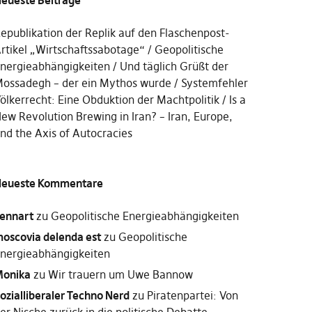
eueste Beiträge
epublikation der Replik auf den Flaschenpost-
rtikel „Wirtschaftssabotage“
Geopolitische
nergieabhängigkeiten
Und täglich Grüßt der
ossadegh – der ein Mythos wurde
Systemfehler
ölkerrecht: Eine Obduktion der Machtpolitik
Is a
ew Revolution Brewing in Iran? – Iran, Europe,
nd the Axis of Autocracies
eueste Kommentare
ennart
zu
Geopolitische Energieabhängigkeiten
oscovia delenda est
zu
Geopolitische
nergieabhängigkeiten
onika
zu
Wir trauern um Uwe Bannow
ozialliberaler Techno Nerd
zu
Piratenpartei: Von