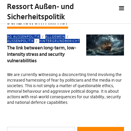
Ressort Außen- und
Sicherheitspolitik
SCHLAGWORT:
IMPACT
AG AUSSENPOLITIK
ALLGEMEIN
AUSSENPOLITIK
HINTERGRUNDBERICHT
The link between long-term, low-
intensity stress and security
vulnerabilities
We are currently witnessing a disconcerting trend involving the
increased harnessing of fear by politicians and the media in our
societies. This is not simply a matter of questionable ethics,
immoral behaviour and aggressive political dogma. It is about
actions with real-world consequences for our stability, security
and national defence capabilities.