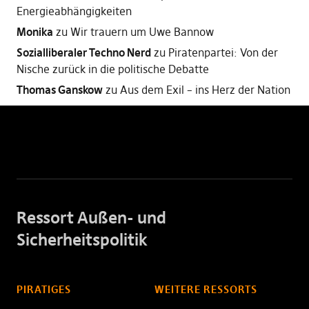
Energieabhängigkeiten
Monika
zu
Wir trauern um Uwe Bannow
Sozialliberaler Techno Nerd
zu
Piratenpartei: Von der
Nische zurück in die politische Debatte
Thomas Ganskow
zu
Aus dem Exil – ins Herz der Nation
Ressort Außen- und
Sicherheitspolitik
PIRATIGES
WEITERE RESSORTS