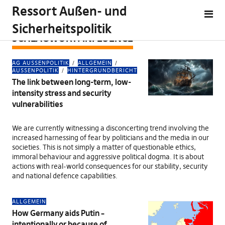
Ressort Außen- und
Sicherheitspolitik
SCHLAGWORT:
INFLUENCE
AG AUSSENPOLITIK
ALLGEMEIN
AUSSENPOLITIK
HINTERGRUNDBERICHT
The link between long-term, low-
intensity stress and security
vulnerabilities
We are currently witnessing a disconcerting trend involving the
increased harnessing of fear by politicians and the media in our
societies. This is not simply a matter of questionable ethics,
immoral behaviour and aggressive political dogma. It is about
actions with real-world consequences for our stability, security
and national defence capabilities.
ALLGEMEIN
How Germany aids Putin –
intentionally or because of