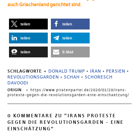
auch Griechenland gerichtet sind
.
teilen
teilen
teilen
teilen
teilen
E-Mail
SCHLAGWORTE
DONALD TRUMP
•
IRAN
•
PERSIEN
•
REVOLUTIONSGARDEN
•
SCHAH
•
SCHORESCH
DAVOODI
ORIGIN:
https://www.piratenpartei.de/2020/01/20/irans-
proteste-gegen-die-revolutionsgarden-eine-einschaetzung/
0 KOMMENTARE ZU “
IRANS PROTESTE
GEGEN DIE REVOLUTIONSGARDEN – EINE
EINSCHÄTZUNG
”