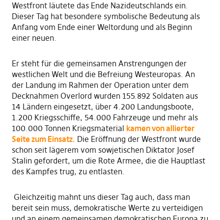
Westfront läutete das
E
nde Nazideutschlands ein.
Dieser Tag hat besondere symbolische Bedeutung als
Anfang vom Ende einer Weltordung und als Beginn
einer neuen.
Er steht für die gemeinsamen Anstrengungen der
westlichen Welt und die Befreiung Westeuropas. An
der Landung im Rahmen der Operation unter dem
Decknahmen Overlord wurden 155
.
892 Soldaten aus
14 Ländern eingesetzt, über 4.200 Landungsboote,
1.200 Kriegsschiffe, 54.000 Fahrzeuge und mehr als
100.000 Tonnen Kriegsmaterial
kamen von allierter
Seite zum Einsatz.
Die Eröffnung der Westfront wurde
schon seit lägerem vom sowjetischen Diktator Josef
Stalin gefordert, um die Rote Armee
,
die die Hauptlast
des Kampfes trug
,
zu entlasten.
Gleichzeitig mahnt uns dieser Tag auch
,
das
s
man
bereit sein muss
,
demokratische Werte zu verteidigen
und an einem gemeinsamen demokratischen Europa zu