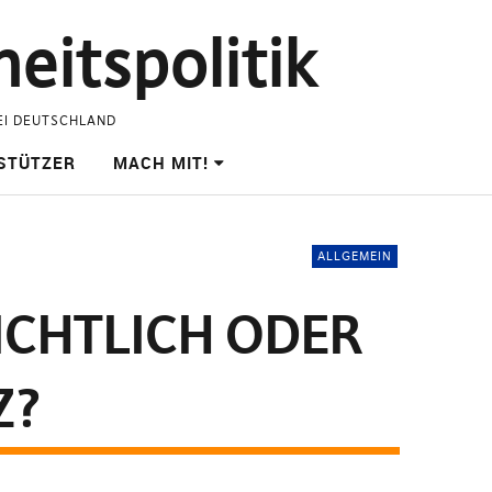
eitspolitik
EI DEUTSCHLAND
STÜTZER
MACH MIT!
ALLGEMEIN
SICHTLICH ODER
Z?