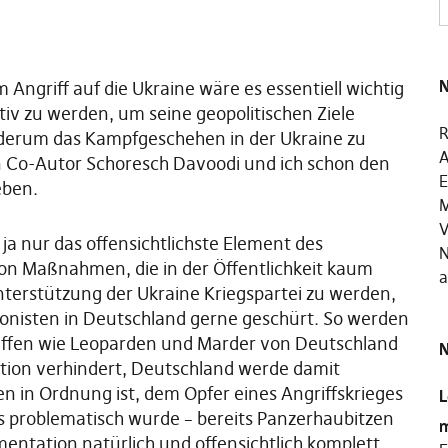
N
Angriff auf die Ukraine wäre es essentiell wichtig
tiv zu werden, um seine geopolitischen Ziele
R
derum das Kampfgeschehen in der Ukraine zu
A
 Co-Autor Schoresch Davoodi und ich schon den
E
eben.
M
V
ja nur das offensichtlichste Element des
N
 von Maßnahmen, die in der Öffentlichkeit kaum
a
nterstützung der Ukraine Kriegspartei zu werden,
gonisten in Deutschland gerne geschürt. So werden
affen wie Leoparden und Marder von Deutschland
N
tion verhindert, Deutschland werde damit
en in Ordnung ist, dem Opfer eines Angriffskrieges
L
es problematisch wurde – bereits Panzerhaubitzen
m
mentation natürlich und offensichtlich komplett