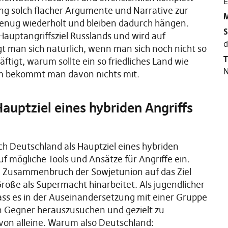
E
ung solch flacher Argumente und Narrative zur
M
 genug wiederholt und bleiben dadurch hängen.
S
Hauptangriffsziel Russlands und wird auf
d
gt man sich natürlich, wenn man sich noch nicht so
T
ftigt, warum sollte ein so friedliches Land wie
N
m bekommt man davon nichts mit.
uptziel eines hybriden Angriffs
h Deutschland als Hauptziel eines hybriden
f mögliche Tools und Ansätze für Angriffe ein.
m Zusammenbruch der Sowjetunion auf das Ziel
röße als Supermacht hinarbeitet. Als jugendlicher
dass es in der Auseinandersetzung mit einer Gruppe
en Gegner herauszusuchen und gezielt zu
von alleine. Warum also Deutschland: