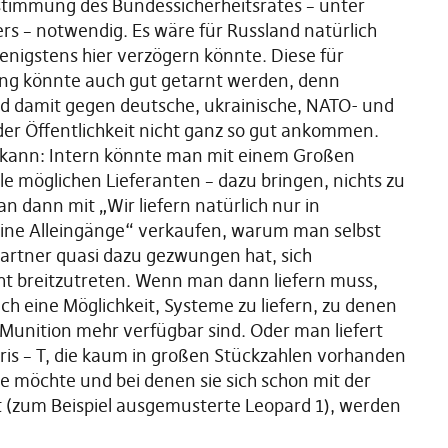
ustimmung des Bundessicherheitsrates – unter
rs – notwendig. Es wäre für Russland natürlich
nigstens hier verzögern könnte. Diese für
ng könnte auch gut getarnt werden, denn
und damit gegen deutsche, ukrainische, NATO- und
 der Öffentlichkeit nicht ganz so gut ankommen.
 kann: Intern könnte man mit einem Großen
le möglichen Lieferanten – dazu bringen, nichts zu
an dann mit „Wir liefern natürlich nur in
ine Alleingänge“ verkaufen, warum man selbst
 Partner quasi dazu gezwungen hat, sich
ht breitzutreten. Wenn man dann liefern muss,
uch eine Möglichkeit, Systeme zu liefern, zu denen
d Munition mehr verfügbar sind. Oder man liefert
Iris – T, die kaum in großen Stückzahlen vorhanden
ine möchte und bei denen sie sich schon mit der
st (zum Beispiel ausgemusterte Leopard 1), werden