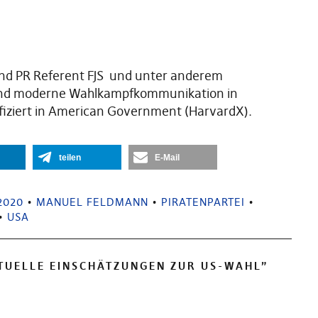
 und PR Referent FJS und unter anderem
g und moderne Wahlkampfkommunikation in
ifiziert in American Government (HarvardX).
teilen
E-Mail
2020
•
MANUEL FELDMANN
•
PIRATENPARTEI
•
•
USA
KTUELLE EINSCHÄTZUNGEN ZUR US-WAHL
”