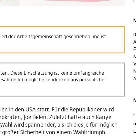
N
R
ied der Arbeitsgemeinschaft geschrieben und ist
A
E
M
V
N
eiten. Diese Einschätzung ist keine umfangreiche
a
agesaktuelle) mögliche Tendenzen aus persönlicher
N
len in den USA statt. Für die Republikaner wird
L
okraten, Joe Biden. Zuletzt hatte auch Kanye
m
ahl wird spannender, als ich dies je für möglich
E
it großer Sicherheit von einem Wahltriumph