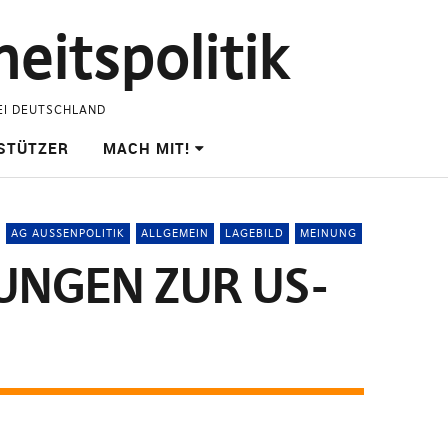
eitspolitik
EI DEUTSCHLAND
STÜTZER
MACH MIT!
AG AUSSENPOLITIK
ALLGEMEIN
LAGEBILD
MEINUNG
UNGEN ZUR US-